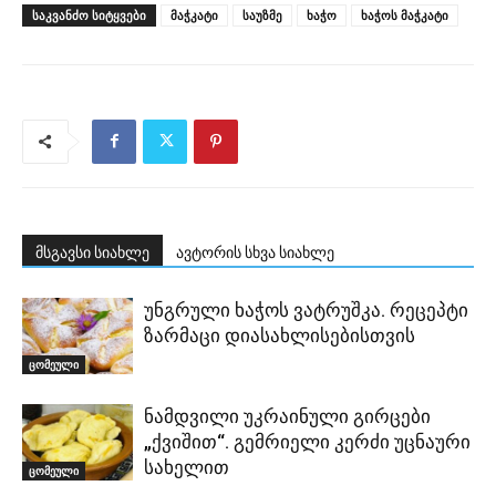
ᲡᲐᲙᲕᲐᲜᲫᲝ ᲡᲘᲢᲧᲕᲔᲑᲘ
მაჭკატი
საუზმე
ხაჭო
ხაჭოს მაჭკატი
მსგავსი სიახლე
ავტორის სხვა სიახლე
უნგრული ხაჭოს ვატრუშკა. რეცეპტი
ზარმაცი დიასახლისებისთვის
ცომეული
ნამდვილი უკრაინული გირცები
„ქვიშით“. გემრიელი კერძი უცნაური
სახელით
ცომეული