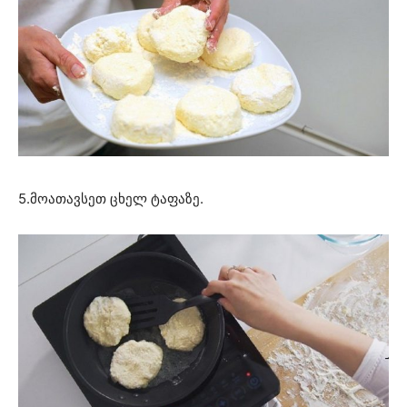
5.მოათავსეთ ცხელ ტაფაზე.