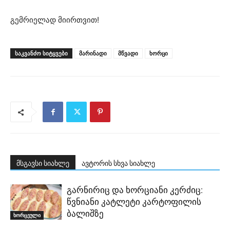
გემრიელად მიირთვით!
ᲡᲐᲙᲕᲐᲜᲫᲝ ᲡᲘᲢᲧᲕᲔᲑᲘ
მარინადი
მწვადი
ხორცი
მსგავსი სიახლე
ავტორის სხვა სიახლე
გარნირიც და ხორციანი კერძიც:
წვნიანი კატლეტი კარტოფილის
ბალიშზე
ხორცეული