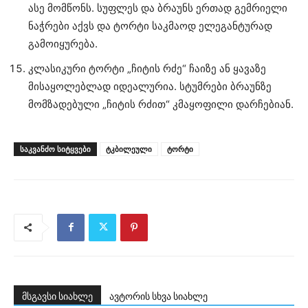
ასე მომწონს. სუფლეს და ბრაუნს ერთად გემრიელი
ნაჭრები აქვს და ტორტი საკმაოდ ელეგანტურად
გამოიყურება.
კლასიკური ტორტი „ჩიტის რძე“ ჩაიზე ან ყავაზე
მისაყოლებლად იდეალურია. სტუმრები ბრაუნზე
მომზადებული „ჩიტის რძით“ კმაყოფილი დარჩებიან.
ᲡᲐᲙᲕᲐᲜᲫᲝ ᲡᲘᲢᲧᲕᲔᲑᲘ
ტკბილეული
ტორტი
მსგავსი სიახლე
ავტორის სხვა სიახლე