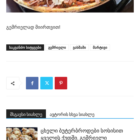
გემრიელად მიირთვით!
ᲡᲐᲙᲕᲐᲜᲫᲝ ᲡᲘᲢᲧᲕᲔᲑᲘ
გემრიელი
ვახშამი
მარტივი
მსგავსი სიახლე
ავტორის სხვა სიახლე
ცხელი ბუტერბროდები სოსისით
ყველის ქუდში. გემრიელი