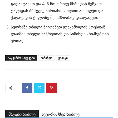
გადაიტანეთ და 4-6 წთ ორივე მხრიდან შეწვით.
ტაფიდან ბრტყელპირიანი კოვზით ამოიღეთ და
ქაღალდის ტილოზე შესაშრობად დაალაგეთ.
სუფრაზე თბილი მიიტანეთ გუაკამოლის სოუსთან,
ლაიმის თხელი ნაჭრებთან და სიმინდის ჩიპსებთან
ერთად.
ᲡᲐᲙᲕᲐᲜᲫᲝ ᲡᲘᲢᲧᲕᲔᲑᲘ
სიმინდი
ყაბაყი
მსგავსი სიახლე
ავტორის სხვა სიახლე