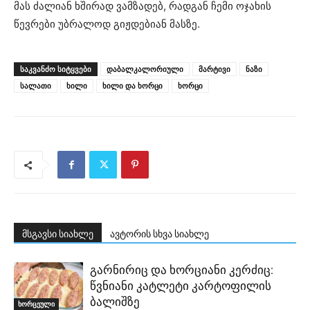
მას ძალიან ხშირად ვამზადებ, რადგან ჩემი ოჯახის
წევრები უბრალოდ გიჟდებიან მასზე.
ᲡᲐᲙᲕᲐᲜᲫᲝ ᲡᲘᲢᲧᲕᲔᲑᲘ
დაბალკალორიული
მარტივი
ნაზი
სალათი
ხილი
ხილი და ხორცი
ხორცი
მსგავსი სიახლე
ავტორის სხვა სიახლე
გარნირიც და ხორციანი კერძიც:
წვნიანი კატლეტი კარტოფილის
ბალიშზე
ხორცეული