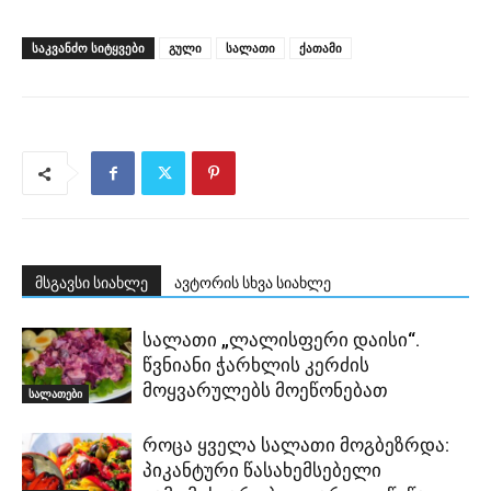
ᲡᲐᲙᲕᲐᲜᲫᲝ ᲡᲘᲢᲧᲕᲔᲑᲘ
გული
სალათი
ქათამი
მსგავსი სიახლე
ავტორის სხვა სიახლე
სალათი „ლალისფერი დაისი“.
წვნიანი ჭარხლის კერძის
მოყვარულებს მოეწონებათ
სალათები
როცა ყველა სალათი მოგბეზრდა:
პიკანტური წასახემსებელი