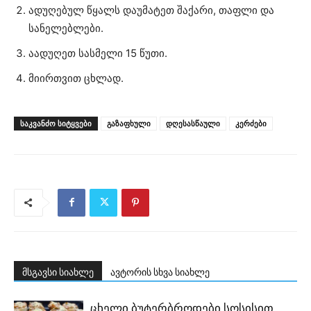
ადუღებულ წყალს დაუმატეთ შაქარი, თაფლი და
სანელებლები.
აადუღეთ სასმელი 15 წუთი.
მიირთვით ცხლად.
ᲡᲐᲙᲕᲐᲜᲫᲝ ᲡᲘᲢᲧᲕᲔᲑᲘ
გაზაფხული
დღესასწაული
კერძები
მსგავსი სიახლე
ავტორის სხვა სიახლე
ცხელი ბუტერბროდები სოსისით