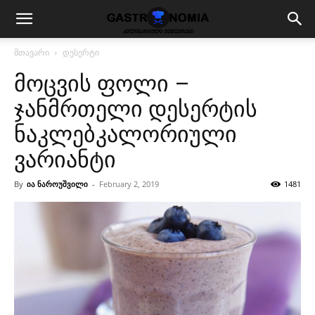
მთავარი
დესერტი
მოცვის ფოლი –
ჯანმრთელი დესერტის
ნაკლებკალორიული
ვარიანტი
By
ია ნაროუშვილი
-
February 2, 2019
1481