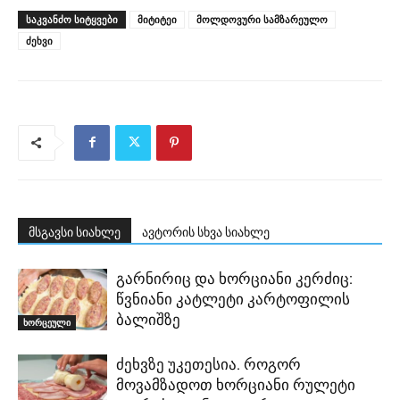
ᲡᲐᲙᲕᲐᲜᲫᲝ ᲡᲘᲢᲧᲕᲔᲑᲘ
მიტიტეი
მოლდოვური სამზარეულო
ძეხვი
მსგავსი სიახლე
ავტორის სხვა სიახლე
გარნირიც და ხორციანი კერძიც:
წვნიანი კატლეტი კარტოფილის
ბალიშზე
ხორცეული
ძეხვზე უკეთესია. როგორ
მოვამზადოთ ხორციანი რულეტი