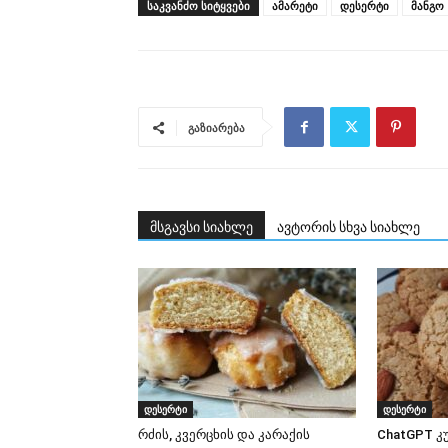
ᲡᲐᲙᲕᲐᲜᲫᲝ ᲡᲘᲢᲧᲕᲔᲑᲘ
ამარეტი
დესერტი
მანგო
გაზიარება
მსგავსი სიახლე
ავტორის სხვა სიახლე
დესერტი
დესერტი
რძის, კვერცხის და კარაქის
ChatGPT კ