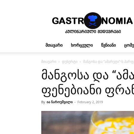
გასტრონომია
ᲛᲗᲐᲕᲐᲠᲘ
ᲮᲝᲠᲪᲔᲣᲚᲘ
ᲬᲕᲜᲘᲐᲜᲘ
ᲪᲝᲛ
მთავარი
დესერტი
მანგოსა და “ამარეტი”-ს პარ
მანგოსა და “ამ
ფენებიანი ფრა
By
ია ნაროუშვილი
-
February 2, 2019