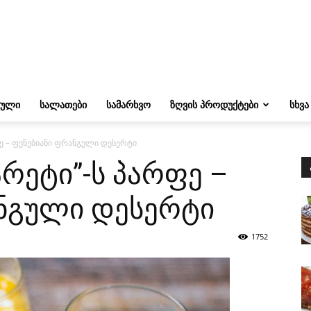
ᲔᲣᲚᲘ
ᲡᲐᲚᲐᲗᲔᲑᲘ
ᲡᲐᲛᲐᲠᲮᲕᲝ
ᲖᲦᲕᲘᲡ ᲞᲠᲝᲓᲣᲥᲢᲔᲑᲘ
ᲡᲮᲕᲐ
ფე – ფენებიანი ფრანგული დესერტი
არეტი”-ს პარფე –
ნგული დესერტი
1752