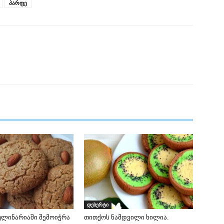
პარფე
დესერტი
ულინარიაში შემოიჭრა
თითქოს ნამდვილი ხილია.