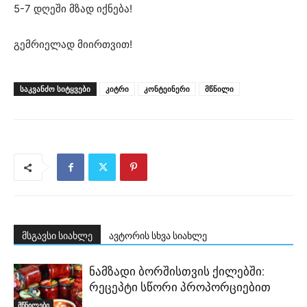
5-7 დღეში მზად იქნება!
გემრიელად მიირთვით!
ᲡᲐᲙᲕᲐᲜᲫᲝ ᲡᲘᲢᲧᲕᲔᲑᲘ
კიტრი
კონტეინერი
მწნილი
მსგავსი სიახლე
ავტორის სხვა სიახლე
ნამზადი ბორშისთვის ქილებში:
რეცეპტი სწორი პროპორციებით
მწნილები