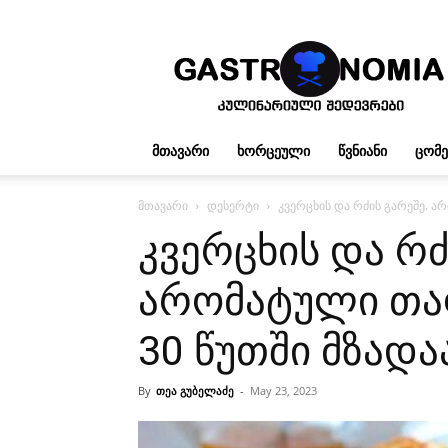
გასტრონომია
ᲛᲗᲐᲕᲐᲠᲘ
ᲮᲝᲠᲪᲔᲣᲚᲘ
ᲬᲕᲜᲘᲐᲜᲘ
ᲪᲝᲛ
მთავარი
დესერტი
კვერცხის და რძის გარეშე. ა
კვერცხის და რძ
არომატული თა
30 წუთში მზადა
By
თეა გუბელაძე
-
May 23, 2023