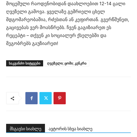
მოცემული რაოდენობიდან დაახლოებით 12-14 ცალი
ღვეზელი გამოვა. ყველაზე გემრიელი ცხელ
მდგომარეობაშია, რძესთან ან კეფირთან. გვერწმუნეთ,
გაცივებას ვერ მოასწრებს. ჩვენ გაგიზიარეთ ეს
რეცეპტი – თქვენ კი სოციალურ ქსელებში და
მეგობრებს გაუზიარეთ!
ᲡᲐᲙᲕᲐᲜᲫᲝ ᲡᲘᲢᲧᲕᲔᲑᲘ
ღვეზელი; ცომი; კენკრა
მსგავსი სიახლე
ავტორის სხვა სიახლე