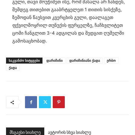
გული, თავი მოუჭიმეთ ისე, რომ მასალა არ ჩანდეს,
შემდეგ თითებით გააბრტყელეთ 1 თითის სისქეზე,
ზემოდან წაუსვით კვერცხის გული, დაალაგეთ
ფქვილმოყრილ თუნუქის ფურცელზე, ჩაჩხვლიტეთ
ცომი ჩანგლით 3-4 ადგილას და შედგით ღუმელში
გამოსაცხობად.
ᲡᲐᲙᲕᲐᲜᲫᲝ ᲡᲘᲢᲧᲕᲔᲑᲘ
დარიჩინი
დარიჩინიანი ქადა
ერბო
ქადა
მსგავსი სიახლე
ავტორის სხვა სიახლე