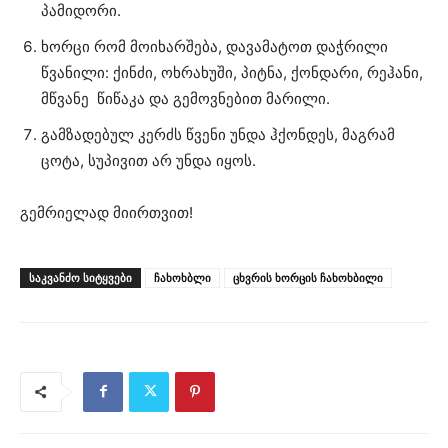
პამიდორი.
ხორცი რომ მოიხარშება, დავამატოთ დაჭრილი
წვანილი: ქინძი, ოხრახუში, პიტნა, ქონდარი, რეჰანი,
მწვანე წიწაკა და გემოვნებით მარილი.
გამზადებულ კერძს წვენი უნდა ჰქონდეს, მაგრამ
ცოტა, სუპივით არ უნდა იყოს.
გემრიელად მიირთვით!
ᲡᲐᲙᲕᲐᲜᲫᲝ ᲡᲘᲢᲧᲕᲔᲑᲘ
ჩახოხბლი
ცხვრის ხორცის ჩახოხბილი