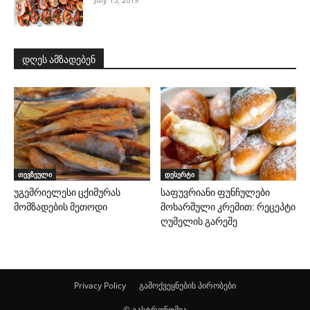
დღეს ამზადებენ
თევზეული
დესერტი
უგემრიელესი ცქიმურას
საფუვრიანი ფუნჩულები
მომზადების მეთოდი
მოხარშული კრემით: რეცეპტი
ღუმელის გარეშე
Privacy Policy
გამოქვეყნების პირობები
© გასტრონომია