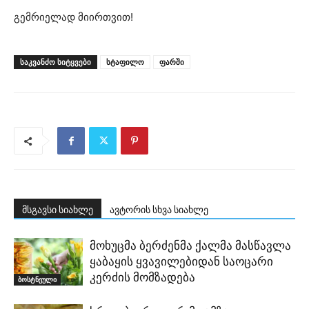
გემრიელად მიირთვით!
ᲡᲐᲙᲕᲐᲜᲫᲝ ᲡᲘᲢᲧᲕᲔᲑᲘ
სტაფილო
ფარში
მსგავსი სიახლე
ავტორის სხვა სიახლე
მოხუცმა ბერძენმა ქალმა მასწავლა
ყაბაყის ყვავილებიდან საოცარი
კერძის მომზადება
ბოსტნეული