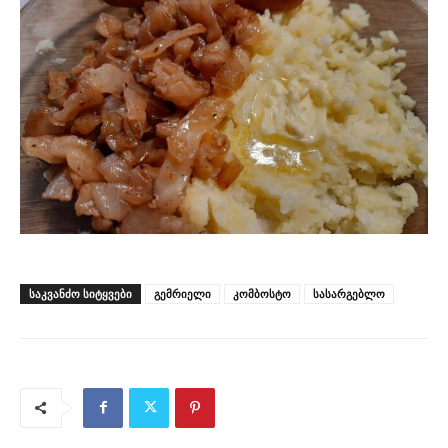
ᲡᲐᲙᲕᲐᲜᲫᲝ ᲡᲘᲢᲧᲕᲔᲑᲘ
გემრიელი
კომბოსტო
სასარგებლო