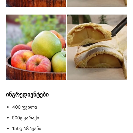
ინგრედიენტები
400 ფვილი
წ00გ კარაქი
150გ არაჟანი