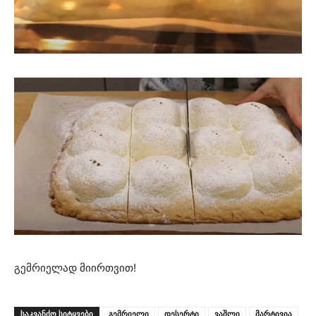
გემრიელად მიირთვით!
ᲡᲐᲙᲕᲐᲜᲫᲝ ᲡᲘᲢᲧᲕᲔᲑᲘ
გემრიელი
დესერტი
ვაშლი
მარტივია