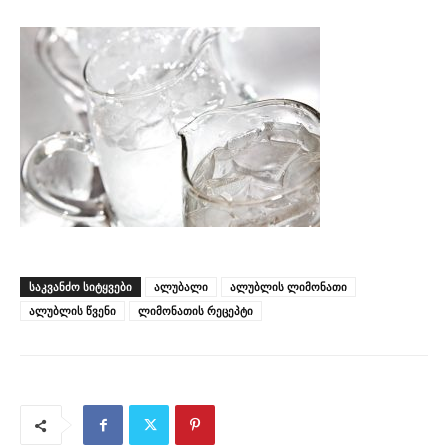
ᲡᲐᲙᲕᲐᲜᲫᲝ ᲡᲘᲢᲧᲕᲔᲑᲘ
ალუბალი
ალუბლის ლიმონათი
ალუბლის წვენი
ლიმონათის რეცეპტი