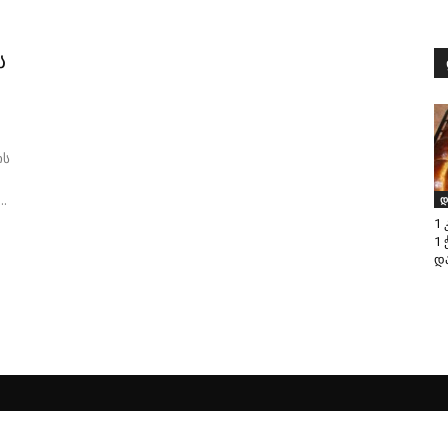
ს
ის
..
დ
1 
1 
და