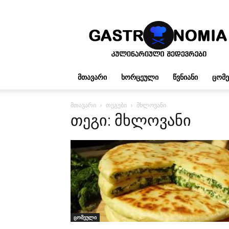
გასტრონომია
ᲛᲗᲐᲕᲐᲠᲘ
ᲮᲝᲠᲪᲔᲣᲚᲘ
ᲬᲕᲜᲘᲐᲜᲘ
ᲪᲝᲛ
მთავარი
თეგები
მხლოვანი
თეგი: მხლოვანი
ცომეული