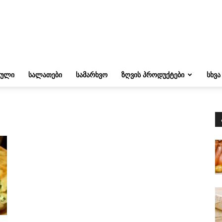
ᲔᲣᲚᲘ
ᲡᲐᲚᲐᲗᲔᲑᲘ
ᲡᲐᲛᲐᲠᲮᲕᲝ
ᲖᲦᲕᲘᲡ ᲞᲠᲝᲓᲣᲥᲢᲔᲑᲘ
ᲡᲮᲕᲐ