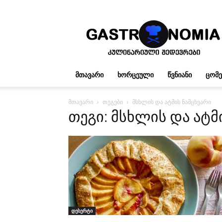
გასტრონომია
ᲛᲗᲐᲕᲐᲠᲘ
ᲮᲝᲠᲪᲔᲣᲚᲘ
ᲬᲕᲜᲘᲐᲜᲘ
ᲪᲝᲛ
მთავარი
თეგები
მსხლის და ატმის ნამცხვარი
თეგი: მსხლის და ატმ
დესერტი