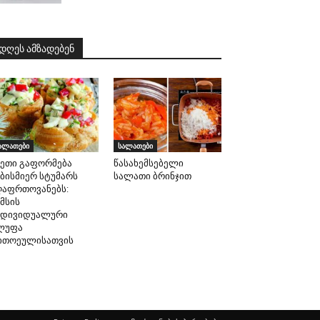
დღეს ამზადებენ
ალათები
სალათები
სეთი გაფორმება
წასახემსებელი
ებისმიერ სტუმარს
სალათი ბრინჯით
ღაფრთოვანებს:
მსის
ნდივიდუალური
ლუფა
ითოეულისათვის