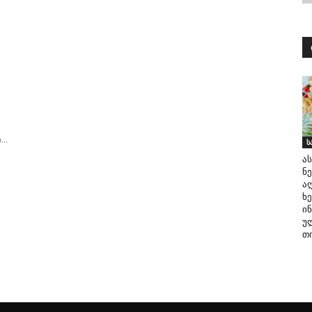
ა
..
ს
ა
ნ
ა
ხე
ი
უ
თ