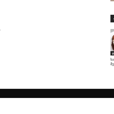
ს
დ
ს
მე