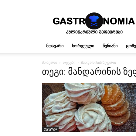
გასტრონომია
ᲛᲗᲐᲕᲐᲠᲘ
ᲮᲝᲠᲪᲔᲣᲚᲘ
ᲬᲕᲜᲘᲐᲜᲘ
ᲪᲝᲛ
მთავარი
თეგები
მანდარინის ზეფირი
თეგი: მანდარინის ზ
დესერტი