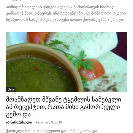
პომიდორი ძალიან უხდება ალუჩას. ზამთრისთვის ხშირად
ვამზადებ მათ კონსერვს. ინგრედიენტები 5კგ პომიდორი 8 ცალი
სტაფილო 8 ხახვი 20 ცალი ალუჩა თოთო ქილაზე კამა 3 კბილი...
სხვა
მოამზადეთ მწვანე ტყემლის საწებელი
ამ რეცეპტით, რათა მისი გამორჩეული
გემო და...
ია ნაროუშვილი
-
February 8, 2019
ქართული ხასიათის მკვეთრი გამორჩეულობა და