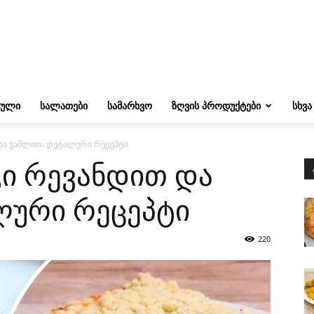
ᲔᲣᲚᲘ
ᲡᲐᲚᲐᲗᲔᲑᲘ
ᲡᲐᲛᲐᲠᲮᲕᲝ
ᲖᲦᲕᲘᲡ ᲞᲠᲝᲓᲣᲥᲢᲔᲑᲘ
ᲡᲮᲕᲐ
და ვაშლით: დეტალური რეცეპტი
ი რევანდით და
ლური რეცეპტი
220