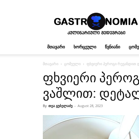
გასტრონომია
ᲛᲗᲐᲕᲐᲠᲘ
ᲮᲝᲠᲪᲔᲣᲚᲘ
ᲬᲕᲜᲘᲐᲜᲘ
ᲪᲝᲛ
მთავარი
ცომეული
ფხვიერი პეროგი რევანდით 
ფხვიერი პეროგ
ვაშლით: დეტა
By
თეა გუბელაძე
-
August 28, 2023