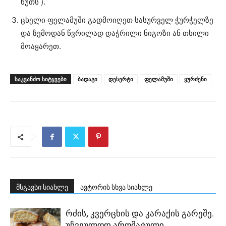
წუთს ).
ცხელი ფელამუში გადმოიღეთ სასურველ ჭურჭელზე
და ზემოდან წვრილად დაჭრილი ნიგოზი ან თხილი
მოაყარეთ.
ᲡᲐᲙᲕᲐᲜᲫᲝ ᲡᲘᲢᲧᲕᲔᲑᲘ
ბადაგი
დესერტი
ფელამუში
ყურძენი
მსგავსი სიახლე
ავტორის სხვა სიახლე
რძის, კვერცხის და კარაქის გარეშე.
უჩვეულოდ არომატული