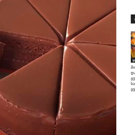
ც
მ
დ
ყ
სა
ყ