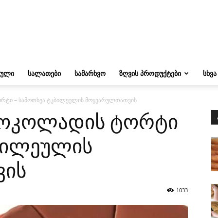
ᲔᲣᲚᲘ
ᲡᲐᲚᲐᲗᲔᲑᲘ
ᲡᲐᲛᲐᲠᲮᲕᲝ
ᲖᲦᲕᲘᲡ ᲞᲠᲝᲓᲣᲥᲢᲔᲑᲘ
ᲡᲮᲕᲐ
რტი – სამოთხეა ტკბილეულის მოყვარულთათვის
შოკოლადის ტორტი
ბილეულის
ვის
1033