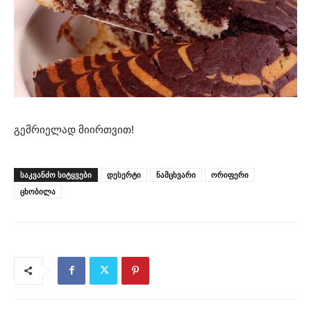
გემრიელად მიირთვით!
ᲡᲐᲙᲕᲐᲜᲫᲝ ᲡᲘᲢᲧᲕᲔᲑᲘ
დესერტი
ნამცხვარი
ორიფერი
ცხობილა