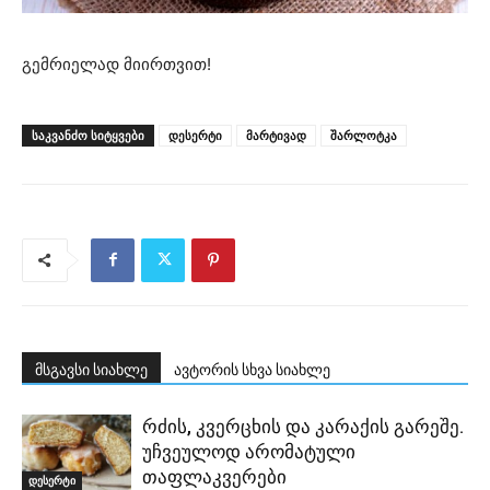
გემრიელად მიირთვით!
ᲡᲐᲙᲕᲐᲜᲫᲝ ᲡᲘᲢᲧᲕᲔᲑᲘ
დესერტი
მარტივად
შარლოტკა
მსგავსი სიახლე
ავტორის სხვა სიახლე
რძის, კვერცხის და კარაქის გარეშე.
უჩვეულოდ არომატული
თაფლაკვერები
დესერტი