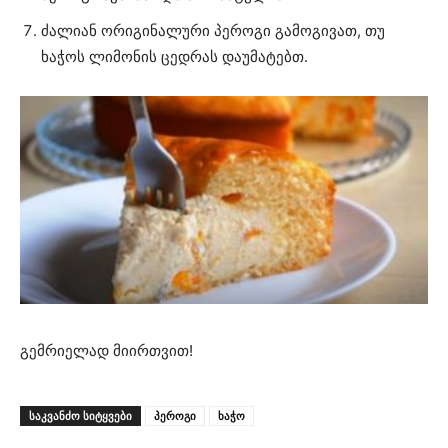
ძალიან ორიგინალური პეროგი გამოგივათ, თუ
ხაჭოს ლიმონის ცედრას დაუმატებთ.
გემრიელად მიირთვით!
ᲡᲐᲙᲕᲐᲜᲫᲝ ᲡᲘᲢᲧᲕᲔᲑᲘ
პეროგი
ხაჭო