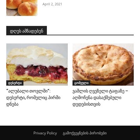
April 2, 2021
დღეს ამზადებენ
დესერტი
ცომეული
“ალუბალი თოვლში”:
ვაშლის ღვეზელი ტაფაზე –
დესერტი, რომელიც პირში
აღმოჩენა დასაქმებული
დნება
დედებისთვის
Privacy Policy
გამოქვეყნების პირობები