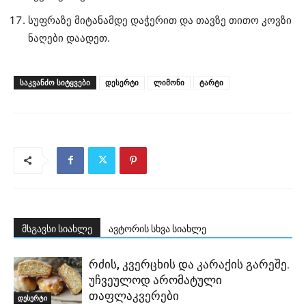
სუფრაზე მიტანამდე დაჭერით და თავზე თითო კოვზი
ნაღები დაადეთ.
ᲡᲐᲙᲕᲐᲜᲫᲝ ᲡᲘᲢᲧᲕᲔᲑᲘ
დესერტი
ლიმონი
ტარტი
მსგავსი სიახლე
ავტორის სხვა სიახლე
რძის, კვერცხის და კარაქის გარეშე.
უჩვეულოდ არომატული
თაფლაკვერები
დესერტი