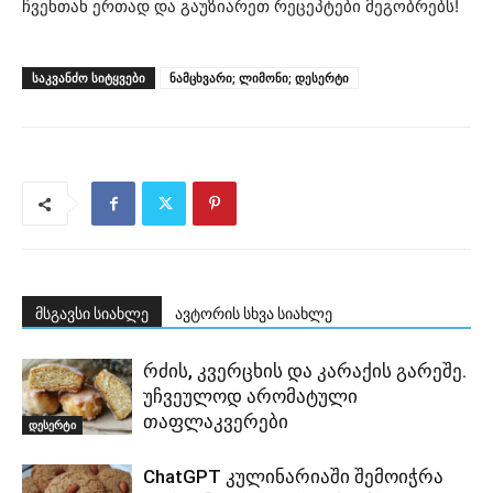
ჩვენთან ერთად და გაუზიარეთ რეცეპტები მეგობრებს!
ᲡᲐᲙᲕᲐᲜᲫᲝ ᲡᲘᲢᲧᲕᲔᲑᲘ
ნამცხვარი; ლიმონი; დესერტი
მსგავსი სიახლე
ავტორის სხვა სიახლე
რძის, კვერცხის და კარაქის გარეშე.
უჩვეულოდ არომატული
თაფლაკვერები
დესერტი
ChatGPT კულინარიაში შემოიჭრა