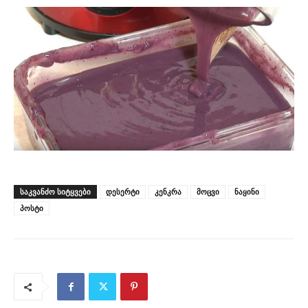
ᲡᲐᲙᲕᲐᲜᲫᲝ ᲡᲘᲢᲧᲕᲔᲑᲘ
დესერტი
კენკრა
მოცვი
ნაყინი
პოსტი