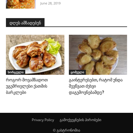
June 28, 2019
დღეს ამზადებენ
ხორცეული
ცომეული
როგორ მოვამზადოთ
გაინტერესებთ, რატომ უნდა
უგემრიელესი ქათმის
შევწვათ ძეხვი
ბარკლები
დაგემოვნებამდე?
Privacy Policy
გამოქვეყნების პირობები
© გასტრონომია