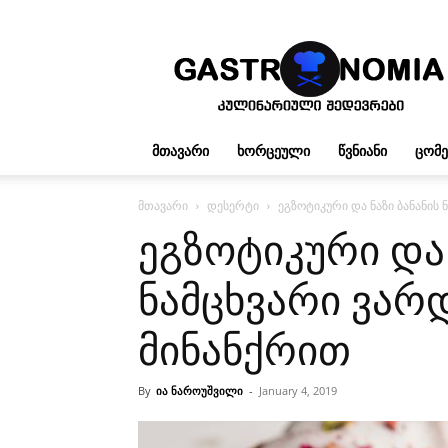
გასტრონომია
ᲛᲗᲐᲕᲐᲠᲘ
ᲮᲝᲠᲪᲔᲣᲚᲘ
ᲬᲕᲜᲘᲐᲜᲘ
ᲪᲝᲛ
მთავარი
დესერტი
ეგზოტიკური და ნაზი ბანანის
ეგზოტიკური და 
ნამცხვარი ვარ
მინანქრით
By
ია ნაროუშვილი
-
January 4, 2019