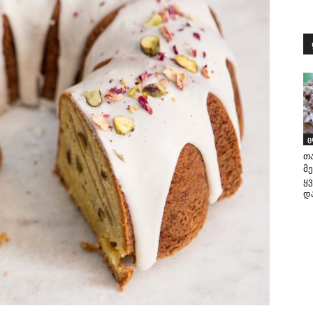
ც
თ
მ
ყ
დ