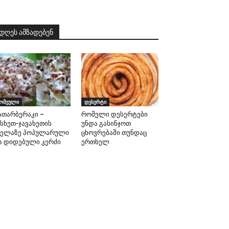
დღეს ამზადებენ
ომეული
დესერტი
ათარბერაკი –
რომელი დესერტები
ესხეთ-ჯავახეთის
უნდა გასინჯოთ
ველაზე პოპულარული
ცხოვრებაში თუნდაც
ა დიდებული კერძი
ერთხელ