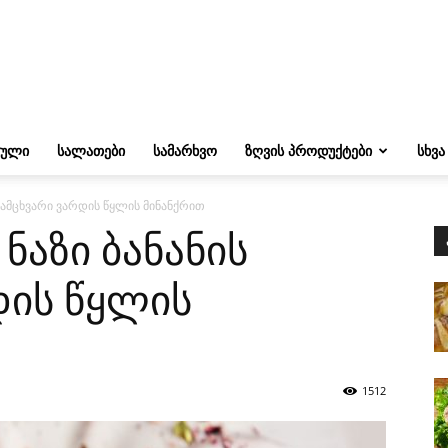
ᲔᲣᲚᲘ
ᲡᲐᲚᲐᲗᲔᲑᲘ
ᲡᲐᲛᲐᲠᲮᲕᲝ
ᲖᲦᲕᲘᲡ ᲞᲠᲝᲓᲣᲥᲢᲔᲑᲘ
ᲡᲮᲕᲐ
 ნამცხვარი ვარდის წყლის მინანქრით
ნაზი ბანანის
დის წყლის
1512