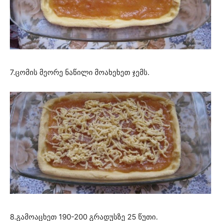
7.ცომის მეორე ნაწილი მოახეხეთ ჯემს.
8.გამოაცხეთ 190-200 გრადუსზე 25 წუთი.