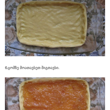
6.ცომზე მოათავსეთ შიგთავსი.