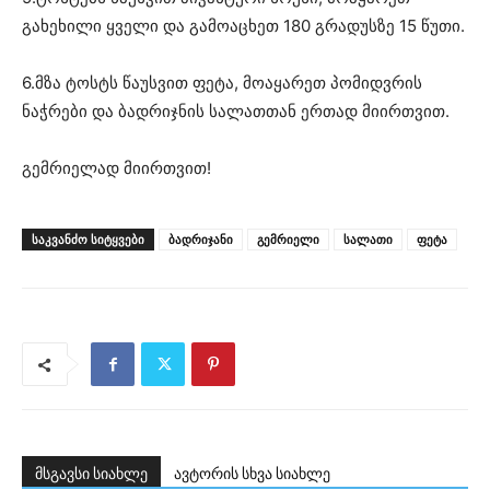
გახეხილი ყველი და გამოაცხეთ 180 გრადუსზე 15 წუთი.
6.მზა ტოსტს წაუსვით ფეტა, მოაყარეთ პომიდვრის
ნაჭრები და ბადრიჯნის სალათთან ერთად მიირთვით.
გემრიელად მიირთვით!
ᲡᲐᲙᲕᲐᲜᲫᲝ ᲡᲘᲢᲧᲕᲔᲑᲘ
ბადრიჯანი
გემრიელი
სალათი
ფეტა
მსგავსი სიახლე
ავტორის სხვა სიახლე