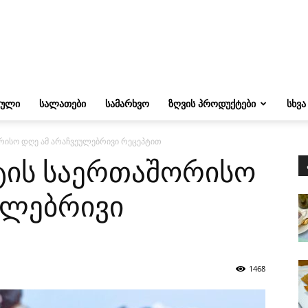
ᲔᲣᲚᲘ
ᲡᲐᲚᲐᲗᲔᲑᲘ
ᲡᲐᲛᲐᲠᲮᲕᲝ
ᲖᲦᲕᲘᲡ ᲞᲠᲝᲓᲣᲥᲢᲔᲑᲘ
ᲡᲮᲕᲐ
რისო დღე ამ არაჩვეულებრივი რეცეპტით
ტის საერთაშორისო
ულებრივი
1468