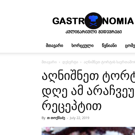
გასტრონომია
ᲛᲗᲐᲕᲐᲠᲘ
ᲮᲝᲠᲪᲔᲣᲚᲘ
ᲬᲕᲜᲘᲐᲜᲘ
ᲪᲝᲛ
მთავარი
დესერტი
აღნიშნეთ ტორტის საერთაშო
აღნიშნეთ ტორ
დღე ამ არაჩვე
რეცეპტით
By
თ თოქმაძე
-
July 22, 2019