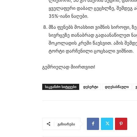
ლიქიორი, 50 გრ შაქრის პუდრი, დარიჩი
ყველაფერი დაბალ ცეცხლზე, შემდეგ 
35%-იანი ნაღები.
მზა ფენებს მოასხით ვიშნის სიროფი, 
სივრცეზე თანაბრად გადაანაწილეთ ნა
შოკოლადის კრემი წაუსვით. ამის შემ
ტორტი დარჩენილი ცოცხალი ვიშნით.
გემრიელად მიირთვით!
ᲡᲐᲙᲕᲐᲜᲫᲝ ᲡᲘᲢᲧᲕᲔᲑᲘ
დესერტი
დღესასწაული
გაზიარება