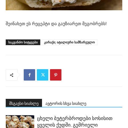
შეინახეთ ეს რეცეპტი და გაუზიარეთ მეგობრებს!
ᲡᲐᲙᲕᲐᲜᲫᲝ ᲡᲘᲢᲧᲕᲔᲑᲘ
კარაქი; იტალიური სამზარეულო
მსგავსი სიახლე
ავტორის სხვა სიახლე
ცხელი ბუტერბროდები სოსისით
ყველის ქუდში. გემრიელი